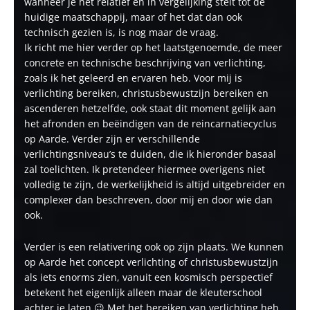
wanneer je het relatief en in vergelijking stelt tot de
huidige maatschappij, maar of het dat dan ook
technisch gezien is, is nog maar de vraag.
Ik richt me hier verder op het laatstgenoemde, de meer
concrete en technische beschrijving van verlichting,
zoals ik het geleerd en ervaren heb. Voor mij is
verlichting bereiken, christusbewustzijn bereiken en
ascenderen hetzelfde, ook staat dit moment gelijk aan
het afronden en beëindigen van de reincarnatiecyclus
op Aarde. Verder zijn er verschillende
verlichtingsniveau’s te duiden, die ik hieronder basaal
zal toelichten. Ik pretendeer hiermee overigens niet
volledig te zijn, de werkelijkheid is altijd uitgebreider en
complexer dan beschreven, door mij en door wie dan
ook.
Verder is een relativering ook op zijn plaats. We kunnen
op Aarde het concept verlichting of christusbewustzijn
als iets enorms zien, vanuit een kosmisch perspectief
betekent het eigenlijk alleen maar de kleuterschool
achter je laten 😉 Met het bereiken van verlichting heb