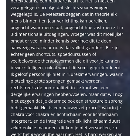
bereikbaar is, een haalbare kaart is. Het is niet een
verafgelegen sprookje dat slechts voor weinigen
weggelegd is. De Meesters zeggen dat in theorie elk
mens binnen tien jaar verlichting kan bereiken,
ongeacht waar men staat, ongeacht hoe vast men zit in
3-dimensionale uitdagingen. Vroeger was dit moeilijker
omdat er veel minder kennis over hoe dit te doen
aanwezig was, maar nu is dat volledig anders. Er zijn
echter geen shortcuts, spoedcursussen of
veelbelovende therapievormen die dit voor je kunnen
bewerkstelligen, ook al wordt dit soms gepretendeerd.
Ik geloof persoonlijk niet in “Eureka” ervaringen, waarin
plotselinge grote sprongen gemaakt worden,
rechtstreeks de non-dualiteit in. Je kunt wel een
dergelijke ervaringen hebben/voelen, maar dat wil nog
niet zeggen dat je daarmee ook een structurele sprong
hebt gemaakt. Het is een nauwgezet proces, waarin je
chakra voor chakra en lichtlichaam voor lichtlichaam
integreert, en de integratie van elk lichtlichaam duurt
zeker enkele maanden, dit kun je niet versnellen, zo
werkt het gewoon (helaas) niet. Het is hard werken aan