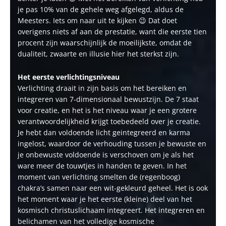
je pas 10% van de gehele weg afgelegd, aldus de
Meesters. Iets om naar uit te kijken 😉 Dat doet
overigens niets af aan de prestatie, want die eerste tien
procent zijn waarschijnlijk de moeilijkste, omdat de
dualiteit, zwaarte en illusie hier het sterkst zijn.
Het eerste verlichtingsniveau
Verlichting draait in zijn basis om het bereiken en
integreren van 7-dimensionaal bewustzijn. De 7 staat
voor creatie, en het is het niveau waar je een grotere
verantwoordelijkheid krijgt toebedeeld over je creatie.
Je hebt dan voldoende licht geintegreerd en karma
ingelost, waardoor de verhouding tussen je bewuste en
je onbewuste voldoende is verschoven om je als het
ware meer de touwtjes in handen te geven. In het
moment van verlichting smelten de (regenboog)
chakra’s samen naar een wit-gekleurd geheel. Het is ook
het moment waar je het eerste (kleine) deel van het
kosmisch christuslichaam integreert. Het integreren en
belichamen van het volledige kosmische