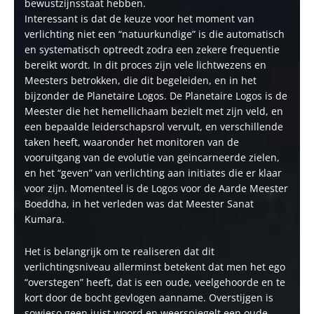
bewustzijnsstaat hebben.
Interessant is dat de keuze voor het moment van
verlichting niet een “natuurkundige” is die automatisch
en systematisch optreedt zodra een zekere frequentie
bereikt wordt. In dit proces zijn vele lichtwezens en
Meesters betrokken, die dit begeleiden, en in het
bijzonder de Planetaire Logos. De Planetaire Logos is de
Meester die het hemellichaam bezielt met zijn veld, en
een bepaalde leiderschapsrol vervult, en verschillende
taken heeft, waaronder het monitoren van de
vooruitgang van de evolutie van geincarneerde zielen,
en het “geven” van verlichting aan initiates die er klaar
voor zijn. Momenteel is de Logos voor de Aarde Meester
Boeddha, in het verleden was dat Meester Sanat
Kumara.
Het is belangrijk om te realiseren dat dit
verlichtingsniveau allerminst betekent dat men het ego
“overstegen” heeft, dat is een oude, veelgehoorde en te
kort door de bocht gevlogen aanname. Overstijgen is
sowieso geen juist woord en weerspiegelt een oude