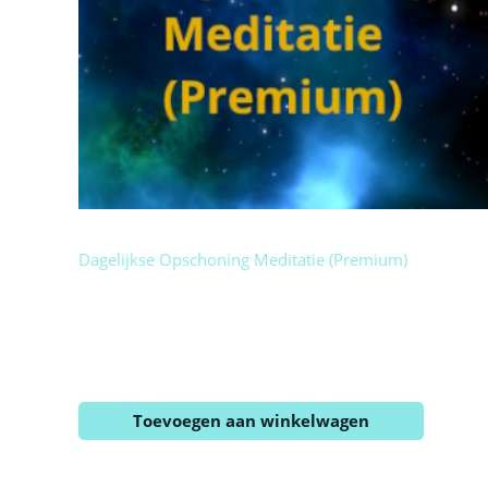
meditatie
Dagelijkse Opschoning Meditatie (Premium)
Bestandsformaat: mp3
Duur: 26 minuten
Inclusief: versie zonder intro
€
13.13
Toevoegen aan winkelwagen