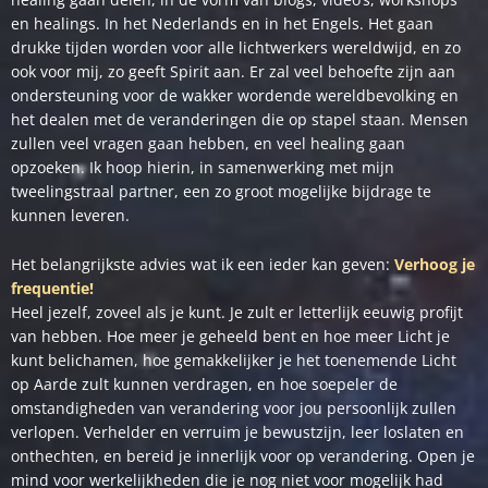
en healings. In het Nederlands en in het Engels. Het gaan
drukke tijden worden voor alle lichtwerkers wereldwijd, en zo
ook voor mij, zo geeft Spirit aan. Er zal veel behoefte zijn aan
ondersteuning voor de wakker wordende wereldbevolking en
het dealen met de veranderingen die op stapel staan. Mensen
zullen veel vragen gaan hebben, en veel healing gaan
opzoeken. Ik hoop hierin, in samenwerking met mijn
tweelingstraal partner, een zo groot mogelijke bijdrage te
kunnen leveren.
Het belangrijkste advies wat ik een ieder kan geven:
Verhoog je
frequentie!
Heel jezelf, zoveel als je kunt. Je zult er letterlijk eeuwig profijt
van hebben. Hoe meer je geheeld bent en hoe meer Licht je
kunt belichamen, hoe gemakkelijker je het toenemende Licht
op Aarde zult kunnen verdragen, en hoe soepeler de
omstandigheden van verandering voor jou persoonlijk zullen
verlopen. Verhelder en verruim je bewustzijn, leer loslaten en
onthechten, en bereid je innerlijk voor op verandering. Open je
mind voor werkelijkheden die je nog niet voor mogelijk had