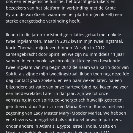
ook een energetische functie, het bracht gebruikers en
bezoekers van het platform in verbinding met de Grote
Pyramide van Gizeh, waarmee het platform (en ik zelf) een
sterke energetische verbinding heeft.
Ik heb in die jaren kortstondige relaties gehad met enkele
tweelingvlammen, maar in 2012 kwam mijn tweelingstraal,
Karin Thomas, mijn leven binnen. We zijn in 2012
samengebracht door Spirit, en we zijn nu inmiddels 11 jaar
samen. In een mooie synchroniciteit kreeg een bevriende
tweelingvlam van mij begin 2012 de naam van Karin door van
Spirit, als zijnde mijn tweelingstraal. Ik ben toen nog dezelfde
dag contact gaan zoeken, en een paar weken later, na een
bijzondere activatie van onze harteverbinding, kozen we voor
een liefdesrelatie. Later in dat jaar, zijn we tot onze
verrassing in een spiritueel-energetisch huwelijk getreden,
geïnitieerd door Spirit, in een Maria Kerk in Rome, met een
zegening van Lady Master Mary (Moeder Maria). We hebben
vele levens samengeleefd als spiritueel bewuste partners,
onder andere in Atlantis, Egypte, Israël, India, Malta en
Mexico. Inmiddels belichamen we beiden onze I AM