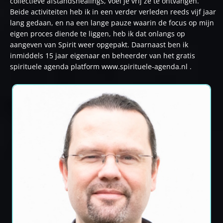
collectieve afstandshealings, voel je vrij ze te ontvangen.
Beide activiteiten heb ik in een verder verleden reeds vijf jaar
lang gedaan, en na een lange pauze waarin de focus op mijn
eigen proces diende te liggen, heb ik dat onlangs op
aangeven van Spirit weer opgepakt. Daarnaast ben ik
inmiddels 15 jaar eigenaar en beheerder van het gratis
spirituele agenda platform
www.spirituele-agenda.nl
.