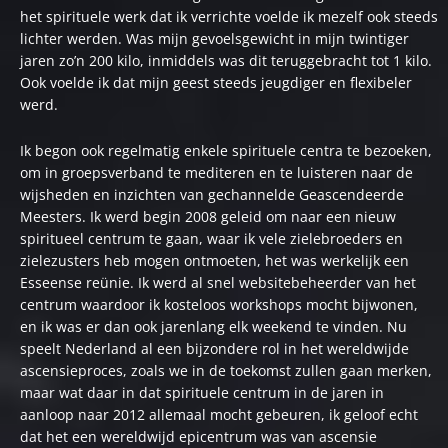
het spirituele werk dat ik verrichte voelde ik mezelf ook steeds
lichter werden. Was mijn gevoelsgewicht in mijn twintiger
jaren zo’n 200 kilo, inmiddels was dit teruggebracht tot 1 kilo.
Ook voelde ik dat mijn geest steeds jeugdiger en flexibeler
werd.
Ik begon ook regelmatig enkele spirituele centra te bezoeken,
om in groepsverband te mediteren en te luisteren naar de
wijsheden en inzichten van gechannelde Geascendeerde
Meesters. Ik werd begin 2008 geleid om naar een nieuw
spiritueel centrum te gaan, waar ik vele zielebroeders en
zielezusters heb mogen ontmoeten, het was werkelijk een
Esseense reünie. Ik werd al snel websitebeheerder van het
centrum waardoor ik kosteloos workshops mocht bijwonen,
en ik was er dan ook jarenlang elk weekend te vinden. Nu
speelt Nederland al een bijzondere rol in het wereldwijde
ascensieproces, zoals we in de toekomst zullen gaan merken,
maar wat daar in dat spirituele centrum in de jaren in
aanloop naar 2012 allemaal mocht gebeuren, ik geloof echt
dat het een wereldwijd epicentrum was van ascensie