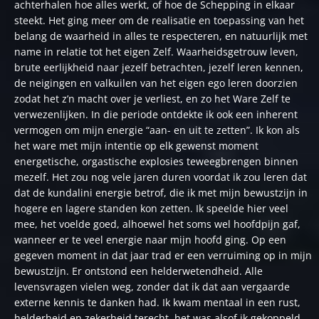
achterhalen hoe alles werkt, of hoe de Schepping in elkaar
steekt. Het ging meer om de realisatie en toepassing van het
belang de waarheid in alles te respecteren, en natuurlijk met
name in relatie tot het eigen Zelf. Waarheidsgetrouw leven,
brute eerlijkheid naar jezelf betrachten, jezelf leren kennen,
de neigingen en valkuilen van het eigen ego leren doorzien
zodat het z’n macht over je verliest, en zo het Ware Zelf te
verwezenlijken. In die periode ontdekte ik ook een inherent
vermogen om mijn energie “aan- en uit te zetten”. Ik kon als
het ware met mijn intentie op elk gewenst moment
energetische, orgastische explosies teweegbrengen binnen
mezelf. Het zou nog vele jaren duren voordat ik zou leren dat
dat de kundalini energie betrof, die ik met mijn bewustzijn in
hogere en lagere standen kon zetten. Ik speelde hier veel
mee, het voelde goed, alhoewel het soms wel hoofdpijn gaf,
wanneer er te veel energie naar mijn hoofd ging. Op een
gegeven moment in dat jaar trad er een verruiming op in mijn
bewustzijn. Er ontstond een helderwetendheid. Alle
levensvragen vielen weg, zonder dat ik dat aan vergaarde
externe kennis te danken had. Ik kwam mentaal in een rust,
helderheid en zekerheid terecht, het was alsof ik gekoppeld