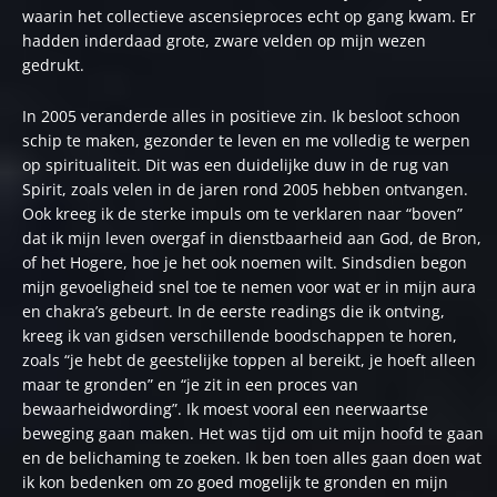
waarin het collectieve ascensieproces echt op gang kwam. Er
hadden inderdaad grote, zware velden op mijn wezen
gedrukt.
In 2005 veranderde alles in positieve zin. Ik besloot schoon
schip te maken, gezonder te leven en me volledig te werpen
op spiritualiteit. Dit was een duidelijke duw in de rug van
Spirit, zoals velen in de jaren rond 2005 hebben ontvangen.
Ook kreeg ik de sterke impuls om te verklaren naar “boven”
dat ik mijn leven overgaf in dienstbaarheid aan God, de Bron,
of het Hogere, hoe je het ook noemen wilt. Sindsdien begon
mijn gevoeligheid snel toe te nemen voor wat er in mijn aura
en chakra’s gebeurt. In de eerste readings die ik ontving,
kreeg ik van gidsen verschillende boodschappen te horen,
zoals “je hebt de geestelijke toppen al bereikt, je hoeft alleen
maar te gronden” en “je zit in een proces van
bewaarheidwording”. Ik moest vooral een neerwaartse
beweging gaan maken. Het was tijd om uit mijn hoofd te gaan
en de belichaming te zoeken. Ik ben toen alles gaan doen wat
ik kon bedenken om zo goed mogelijk te gronden en mijn