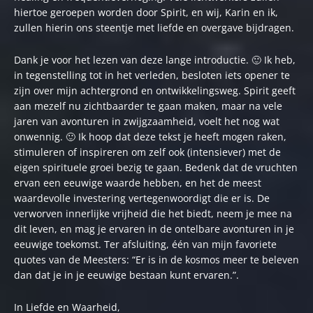
hiertoe geroepen worden door Spirit, en wij, Karin en ik,
zullen hierin ons steentje met liefde en overgave bijdragen.
Dank je voor het lezen van deze lange introductie. 🙂 Ik heb,
in tegenstelling tot in het verleden, besloten iets opener te
zijn over mijn achtergrond en ontwikkelingsweg. Spirit geeft
aan mezelf nu zichtbaarder te gaan maken, maar na vele
jaren van avonturen in zwijgzaamheid, voelt het nog wat
onwennig. 🙂 Ik hoop dat deze tekst je heeft mogen raken,
stimuleren of inspireren om zelf ook (intensiever) met de
eigen spirituele groei bezig te gaan. Bedenk dat de vruchten
ervan een eeuwige waarde hebben, en het de meest
waardevolle investering vertegenwoordigt die er is. De
verworven innerlijke vrijheid die het biedt, neem je mee na
dit leven, en mag je ervaren in de ontelbare avonturen in je
eeuwige toekomst. Ter afsluiting, één van mijn favoriete
quotes van de Meesters: “Er is in de kosmos meer te beleven
dan dat je in je eeuwige bestaan kunt ervaren.”.
In Liefde en Waarheid,