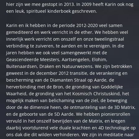
hier zijn we mee gestopt in 2013. In 2009 heeft Karin ook nog
een leuk, spiritueel kinderboek geschreven.
Karin en ik hebben in de periode 2012-2020 veel samen
gemediteerd en werk verricht in de ether. We hebben veel
innerlijk werk verricht om onszelf en onze tweelingstraal
verbinding te zuiveren, te aarden en te verenigen. In die
jaren hebben we ook veel samengewerkt met de
Geascendeerde Meesters, Aartsengelen, Elohim,
Buitenaardsen, Draken en Natuurwezens. We zijn betrokken
geweest in de december 2012 transitie, de verankering en
bescherming van de Diamanten Straal op Aarde, de
herverbinding met de Bron, de gronding van Goddelijke
Waarheid, de gronding van het Kosmisch Christuskind, het
mogelijk maken van belichaming van de ziel, de beweging
door de 4e dimensie heen, de ontmanteling van de 3D Matrix,
en de geboorte van de 5D Aarde. We hebben pioniersrollen
vervuld in het onszelf bevrijden van de Matrix, en kregen
daarbij voortdurend vele duale krachten en 4D technologie op
ons dak die dit wilden verhinderen. We zijn in meditatie naar