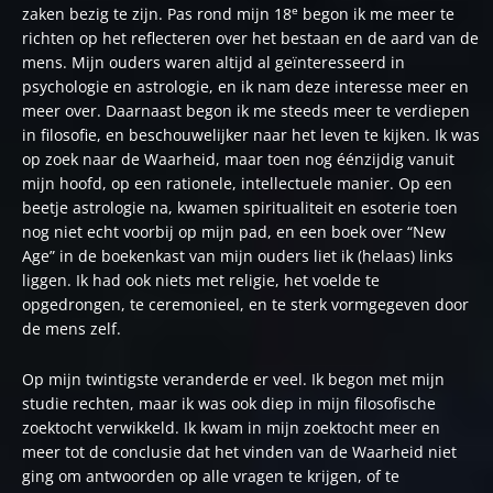
e
zaken bezig te zijn. Pas rond mijn 18
begon ik me meer te
richten op het reflecteren over het bestaan en de aard van de
mens. Mijn ouders waren altijd al geïnteresseerd in
psychologie en astrologie, en ik nam deze interesse meer en
meer over. Daarnaast begon ik me steeds meer te verdiepen
in filosofie, en beschouwelijker naar het leven te kijken. Ik was
op zoek naar de Waarheid, maar toen nog éénzijdig vanuit
mijn hoofd, op een rationele, intellectuele manier. Op een
beetje astrologie na, kwamen spiritualiteit en esoterie toen
nog niet echt voorbij op mijn pad, en een boek over “New
Age” in de boekenkast van mijn ouders liet ik (helaas) links
liggen. Ik had ook niets met religie, het voelde te
opgedrongen, te ceremonieel, en te sterk vormgegeven door
de mens zelf.
Op mijn twintigste veranderde er veel. Ik begon met mijn
studie rechten, maar ik was ook diep in mijn filosofische
zoektocht verwikkeld. Ik kwam in mijn zoektocht meer en
meer tot de conclusie dat het vinden van de Waarheid niet
ging om antwoorden op alle vragen te krijgen, of te