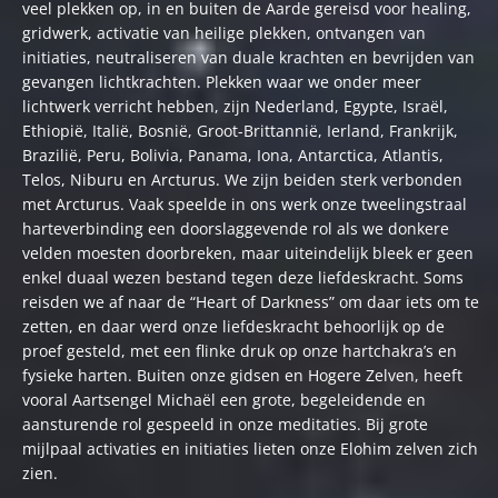
veel plekken op, in en buiten de Aarde gereisd voor healing,
gridwerk, activatie van heilige plekken, ontvangen van
initiaties, neutraliseren van duale krachten en bevrijden van
gevangen lichtkrachten. Plekken waar we onder meer
lichtwerk verricht hebben, zijn Nederland, Egypte, Israël,
Ethiopië, Italië, Bosnië, Groot-Brittannië, Ierland, Frankrijk,
Brazilië, Peru, Bolivia, Panama, Iona, Antarctica, Atlantis,
Telos, Niburu en Arcturus. We zijn beiden sterk verbonden
met Arcturus. Vaak speelde in ons werk onze tweelingstraal
harteverbinding een doorslaggevende rol als we donkere
velden moesten doorbreken, maar uiteindelijk bleek er geen
enkel duaal wezen bestand tegen deze liefdeskracht. Soms
reisden we af naar de “Heart of Darkness” om daar iets om te
zetten, en daar werd onze liefdeskracht behoorlijk op de
proef gesteld, met een flinke druk op onze hartchakra’s en
fysieke harten. Buiten onze gidsen en Hogere Zelven, heeft
vooral Aartsengel Michaël een grote, begeleidende en
aansturende rol gespeeld in onze meditaties. Bij grote
mijlpaal activaties en initiaties lieten onze Elohim zelven zich
zien.