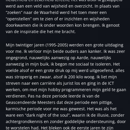
werd aan een veld van wijsheid en overzicht. In plaats van
“zoeken” naar de Waarheid werd het toen meer een
“openstellen” om te zien of er inzichten en wijsheden
doorkwamen die ik onder woorden kon brengen. Ik genoot
van de inspiratie die het me bracht.
Mijn twintiger jaren (1995-2005) werden een grote uitdaging
voor me. Ik verloor mijn beide ouders aan kanker. Ik was zeer
ongegrond, nauwelijks aanwezig op Aarde, nauwelijks
aanwezig in mijn buik, ik begon me sociaal te isoleren. Het
voelde alsof er een grote druk op mij werd uitgeoefend, alles
was stroperig en zwaar, alsof ik 200 kilo woog. Ik liet mijn
streven naar een carrière als jurist los en ging in de ICT
werken, om met mijn hobby programmeren mijn geld te gaan
verdienen. Pas na deze periode leerde ik van de
Geascendeerde Meesters dat deze periode een pittige,
karmische periode voor me was geweest. Het was als het
ware een “dark night of the soul”, waarin ik de illusie, zonder
achtergrondkennis en zonder goddelijke ondersteuning, door
te worstelen had. Het bleken ook de eerste jaren te zijn