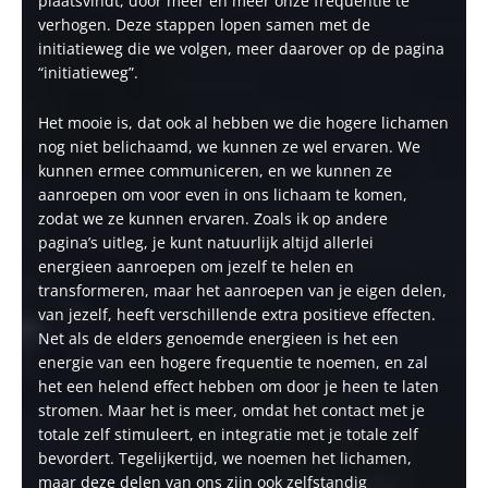
plaatsvindt, door meer en meer onze frequentie te
verhogen. Deze stappen lopen samen met de
initiatieweg die we volgen, meer daarover op de pagina
“initiatieweg”.
Het mooie is, dat ook al hebben we die hogere lichamen
nog niet belichaamd, we kunnen ze wel ervaren. We
kunnen ermee communiceren, en we kunnen ze
aanroepen om voor even in ons lichaam te komen,
zodat we ze kunnen ervaren. Zoals ik op andere
pagina’s uitleg, je kunt natuurlijk altijd allerlei
energieen aanroepen om jezelf te helen en
transformeren, maar het aanroepen van je eigen delen,
van jezelf, heeft verschillende extra positieve effecten.
Net als de elders genoemde energieen is het een
energie van een hogere frequentie te noemen, en zal
het een helend effect hebben om door je heen te laten
stromen. Maar het is meer, omdat het contact met je
totale zelf stimuleert, en integratie met je totale zelf
bevordert. Tegelijkertijd, we noemen het lichamen,
maar deze delen van ons zijn ook zelfstandig