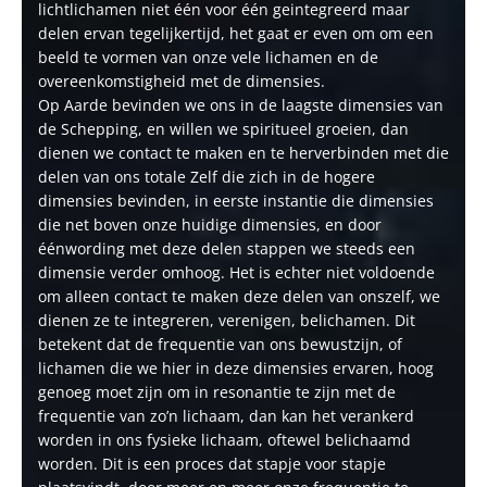
lichtlichamen niet één voor één geintegreerd maar
delen ervan tegelijkertijd, het gaat er even om om een
beeld te vormen van onze vele lichamen en de
overeenkomstigheid met de dimensies.
Op Aarde bevinden we ons in de laagste dimensies van
de Schepping, en willen we spiritueel groeien, dan
dienen we contact te maken en te herverbinden met die
delen van ons totale Zelf die zich in de hogere
dimensies bevinden, in eerste instantie die dimensies
die net boven onze huidige dimensies, en door
éénwording met deze delen stappen we steeds een
dimensie verder omhoog. Het is echter niet voldoende
om alleen contact te maken deze delen van onszelf, we
dienen ze te integreren, verenigen, belichamen. Dit
betekent dat de frequentie van ons bewustzijn, of
lichamen die we hier in deze dimensies ervaren, hoog
genoeg moet zijn om in resonantie te zijn met de
frequentie van zo’n lichaam, dan kan het verankerd
worden in ons fysieke lichaam, oftewel belichaamd
worden. Dit is een proces dat stapje voor stapje