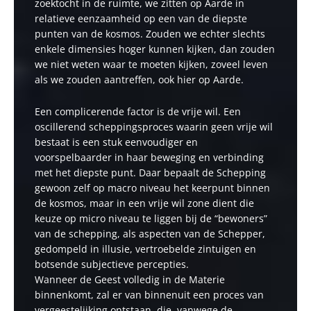
zoektocht in de ruimte, we zitten op Aarde in
relatieve eenzaamheid op een van de diepste
punten van de kosmos. Zouden we echter slechts
enkele dimensies hoger kunnen kijken, dan zouden
we niet weten waar te moeten kijken, zoveel leven
als we zouden aantreffen, ook hier op Aarde.
Een complicerende factor is de vrije wil. Een
oscillerend scheppingsproces waarin geen vrije wil
bestaat is een stuk eenvoudiger en
voorspelbaarder in haar beweging en verbinding
met het diepste punt. Daar bepaalt de Schepping
gewoon zelf op macro niveau het keerpunt binnen
de kosmos, maar in een vrije wil zone dient die
keuze op micro niveau te liggen bij de “bewoners”
van de schepping, als aspecten van de Schepper,
gedompeld in illusie, vertroebelde zintuigen en
botsende subjectieve percepties.
Wanneer de Geest volledig in de Materie
binnenkomt, zal er van binnenuit een proces van
vergeestelijking ontstaan, die, vanwege de