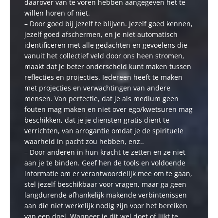
daarover van te voren hebben aangegeven het te
willen horen of niet.
– Door goed bij jezelf te blijven. Jezelf goed kennen,
jezelf goed afschermen, en je niet automatisch
identificeren met alle gedachten en gevoelens die
vanuit het collectief veld door ons heen stromen,
maakt dat je beter onderscheid kunt maken tussen
reflecties en projecties. Iedereen heeft te maken
met projecties en verwachtingen van andere
mensen. Van perfectie, dat je als medium geen
fouten mag maken en niet over ego/kwetsuren mag
beschikken, dat je je diensten gratis dient te
verrichten, van arrogantie omdat je de spirituele
waarheid in pacht zou hebben, enz..
– Door anderen in hun kracht te zetten en ze niet
aan je te binden. Geef hen de tools en voldoende
informatie om er verantwoordelijk mee om te gaan,
stel jezelf beschikbaar voor vragen, maar ga geen
langdurende afhankelijk makende verbintenissen
aan die niet werkelijk nodig zijn voor het bereiken
van een doel. Wanneer je dit wel doet of lijkt te