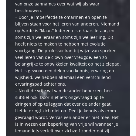
van onze aannames over wat wij als waar
beschouwen.
– Door je imperfectie te omarmen en open te
blijven staan voor het leren van anderen. Niemand
op Aarde is “klaar.” Iedereen is elkaars leraar, en
soms zijn we leraar en soms zijn we leerling. Dit
hoeft niets te maken te hebben met evolutie
voortgang. De professor kan bij wijze van spreken
veel leren van de clown over vreugde, een zo
belangrijke te ontwikkelen kwaliteit op het zielepad.
Het is gewoon een delen van kennis, ervaring en
wijsheid, we hebben allemaal een verschillend
ervaringspad achter ons.
– Nooit de vrije wil van de ander beperken, hoe
subtiel ook. Door niet iets ongevraagd op te
dringen of op te leggen dat over de ander gaat.
Liefde dringt zich niet op. Deel je kennis als erom
gevraagd wordt. Verras een ander er niet mee. Het
is in wezen een beperking van vrije wil wanneer je
iemand iets vertelt over zichzelf zonder dat zij