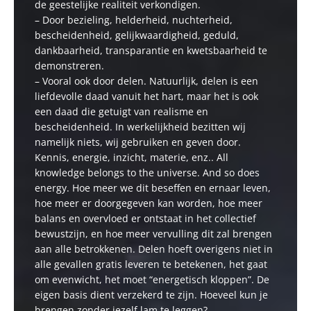
de geestelijke realiteit verkondigen.
– Door bezieling, helderheid, nuchterheid,
bescheidenheid, gelijkwaardigheid, geduld,
dankbaarheid, transparantie en kwetsbaarheid te
demonstreren.
– Vooral ook door delen. Natuurlijk, delen is een
liefdevolle daad vanuit het hart, maar het is ook
een daad die getuigt van realisme en
bescheidenheid. In werkelijkheid bezitten wij
namelijk niets, wij gebruiken en geven door.
Kennis, energie, inzicht, materie, enz.. All
knowledge belongs to the universe. And so does
energy. Hoe meer we dit beseffen en ernaar leven,
hoe meer er doorgegeven kan worden, hoe meer
balans en overvloed er ontstaat in het collectief
bewustzijn, en hoe meer vervulling dit zal brengen
aan alle betrokkenen. Delen hoeft overigens niet in
alle gevallen gratis leveren te betekenen, het gaat
om evenwicht, het moet “energetisch kloppen”. De
eigen basis dient verzekerd te zijn. Hoeveel kun je
brengen zonder jezelf lam te leggen?