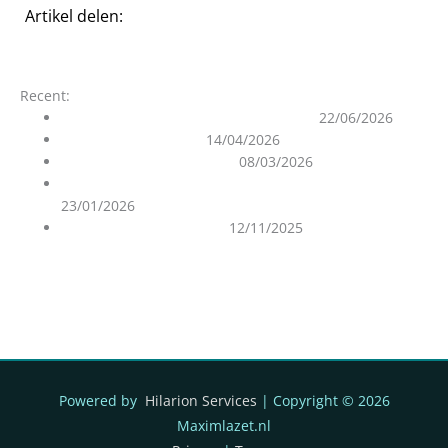
Artikel delen:
Recent:
Summer Solstice & Splitting of Worlds
22/06/2026
Your I AM is your BFF
14/04/2026
Ascensieproces en Oorlog
08/03/2026
Over de Zuiverheid van de Geascendeerde Meesters
23/01/2026
De 12D Matrix Ontrafeld
12/11/2025
Powered by
Hilarion Services
| Copyright © 2026
Maximlazet.nl