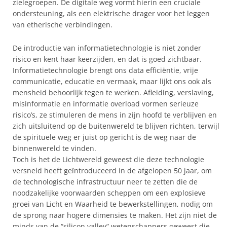
zielegroepen. De digitale weg vormt hierin een cruciale
ondersteuning, als een elektrische drager voor het leggen
van etherische verbindingen.
De introductie van informatietechnologie is niet zonder
risico en kent haar keerzijden, en dat is goed zichtbaar.
Informatietechnologie brengt ons data efficiëntie, vrije
communicatie, educatie en vermaak, maar lijkt ons ook als
mensheid behoorlijk tegen te werken. Afleiding, verslaving,
misinformatie en informatie overload vormen serieuze
risico’s, ze stimuleren de mens in zijn hoofd te verblijven en
zich uitsluitend op de buitenwereld te blijven richten, terwijl
de spirituele weg er juist op gericht is de weg naar de
binnenwereld te vinden.
Toch is het de Lichtwereld geweest die deze technologie
versneld heeft geïntroduceerd in de afgelopen 50 jaar, om
de technologische infrastructuur neer te zetten die de
noodzakelijke voorwaarden scheppen om een explosieve
groei van Licht en Waarheid te bewerkstellingen, nodig om
de sprong naar hogere dimensies te maken. Het zijn niet de
minds van de “silicon valley” wetenschappers geweest die