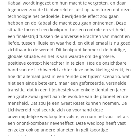
Kabaal wordt ingezet om hun macht te vergroten, en daar
tegenover zou de Lichtwereld er juist op aansturen dat deze
technologie het bedoelde, bevrijdende effect zou gaan
hebben en de Kabaal de macht zou gaan ontnemen. Deze
situatie forceert een kookpunt tussen controle en vrijheid,
een finalestrijd tussen de universele krachten van macht en
liefde, tussen illusie en waarheid, en dit allemaal is nu goed
zichtbaar in de wereld. Dit kookpunt kenmerkt de huidige,
globale situatie, en het is van waarde om de grotere,
positieve context hierachter in te zien. Hoe de onzichtbare
hand van de Lichtwereld achter deze ontwikkeling steekt, én
hoe dit allemaal past in een “einde der tijden” scenario, wat
niet een einde betekent, maar een geforceerde, versnelde
transitie, dat in een tijdsbestek van enkele tientallen jaren
een grote zwaai geeft aan de evolutie van de planeet en de
mensheid. Dat zou je een Great Reset kunnen noemen. De
Lichtwereld realiseerde zich op voorhand deze
onvermijdelijke wedloop ten volste, en nam het voor lief als
een onontkoombaar neveneffect. Deze wedloop heeft vast
en zeker ook op andere planeten in gelijksoortige