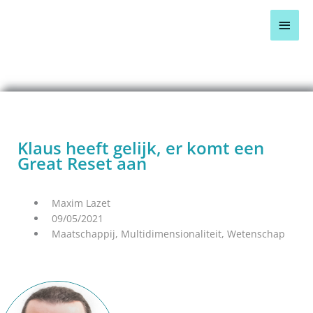
Ga
Hoo
naar
de
inhoud
BLOG OVERZICHT >
Klaus heeft gelijk, er komt een
Great Reset aan
Maxim Lazet
09/05/2021
Maatschappij
,
Multidimensionaliteit
,
Wetenschap