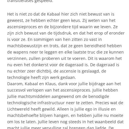
transitiefases gespeeld.
Het is niet zo dat de Kabaal hier zich niet bewust van is
geweest, ze hebben echter geen keus. Zij weten van het
ascensieproces en de bijzondere tijd waarin we leven. Ze
zijn zich bewust van de tijdsdruk, en dat het erop of eronder
is voor ze. En sommigen van hen zitten zo vast in
machtsbewustzijn en trots, dat ze geen bereidheid hebben
de wapens neer te leggen en elke laatste truc die ze kunnen
verzinnen, zullen proberen uit te voeren. Dit is waarom het
nu even het donkerst voor de dageraad is. De dageraad is
nu echter zeer dichtbij, de ascensie is geslaagd, de
technologie heeft zijn werk gedaan.
Daarom, Kabaal en Klaus, dank voor jullie bijdrage aan het
succesvol verlopen van het ascensieproces. Jullie hebben
jullie machtsmiddelen aangewend om de benodigde
technologische infrastructuur neer te zetten. Precies wat de
Lichtwereld heeft gewild. Alleen is jullie ego in illusie en
machtsbehoefte blijven hangen, en hebben jullie nu moeite
om los te laten. Jullie leven nog steeds in het waanbeeld dat
macht jullie meer vervulling zal brengen dan liefde. De