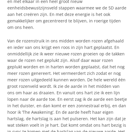
en met elkaar in een heel groot nieuw
eenheidsbewustzijnsveld stappen waarmee we de 5D aarde
aan het creëren zijn. En met deze energie is het ook
gemakkelijker om gecentreerd te blijven, in roerige tijden
om ons heen.
Van de rozenstruik in ons midden worden rozen afgehaald
en ieder van ons krijgt een roos in zijn hart geplaatst. En
onmiddellijk zie ik weer nieuwe rozen groeien op de takken
waar de rozen net geplukt zijn. Alsof daar waar rozen
geplukt worden en in harten worden geplaatst, dat het nog
meer rozen genereert. Het vermeerdert zich zodat er nog
meer rozen uitgedeeld kunnen worden. De hele wereld één
groot rozenveld wordt. Ik zie de aarde in het midden van
ons om haar as draaien. En vanuit ons hart zie ik een lijn
lopen naar de aarde toe. En eerst zag ik de aarde een beetje
in het duister, en dan komt er een zonnestraal erbij, en dan
hoor ik ‘The Awakening’. En de aarde heeft haar eigen
hartslag, de hartslag is aan het pulseren. Het kan zijn dat je
wat steken voelt in je hart. Dat komt omdat ons hart bezig is
in sync te komen met de hartslag van de nieuwe aarde. Het