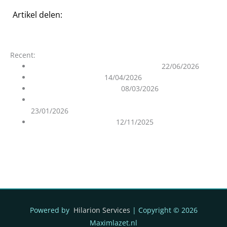
Artikel delen:
Recent:
Summer Solstice & Splitting of Worlds
22/06/2026
Your I AM is your BFF
14/04/2026
Ascensieproces en Oorlog
08/03/2026
Over de Zuiverheid van de Geascendeerde Meesters
23/01/2026
De 12D Matrix Ontrafeld
12/11/2025
Powered by
Hilarion Services
| Copyright © 2026
Maximlazet.nl