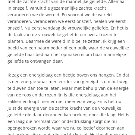
met de zachte kracht van de mannelijke geliefde. Allemaal
in onszelf. Vanuit die gezamenlijke zachte kracht
veranderen we de wereld. En voordat we de wereld
veranderen, veranderen we eerst onszelf, healen we eerst
onszelf. Nu eerst vandaag de vrouwelijke geliefde. En het is
de taak van de vrouwelijke geliefde om overal rozen te
planten. Daarmee de wereld in bloei te zetten. Ik krijg een
beeld van een baarmoeder of een buik, waar de vrouwelijke
geliefde haar bed aan het opmaken is om haar mannelijke
geliefde te ontvangen daar.
Ik zag een energielaag een beetje boven ons hangen. En dat
is een energie waar men eerder van geneigd is om het weg
te duwen dan toe te laten. Maar met behulp van de energie
van de roos en de rozenlijn is die energielaag aan het
zakken en loopt men er niet meer voor weg. En is het nu
juist de energie van de zachte kracht van de vrouwelijke
geliefde die daar doorheen kan breken, door die laag. Het is
een laag die normaal voor onderdrukking zorgt die nu
opengebroken wordt, waar we nu collectief doorheen aan
het breken zijn vanuit die zachte kracht. Het heeft geen zin