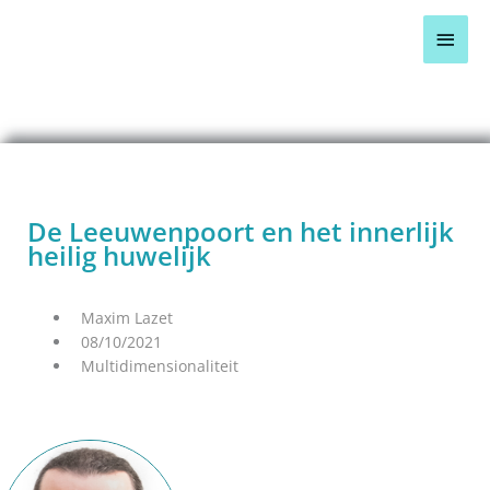
Ga
Hoo
naar
de
inhoud
BLOG OVERZICHT >
De Leeuwenpoort en het innerlijk
heilig huwelijk
Maxim Lazet
08/10/2021
Multidimensionaliteit