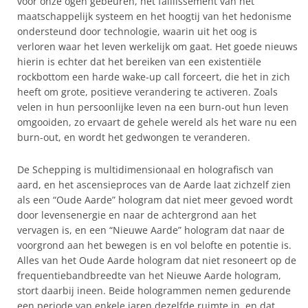
voor onze ogen gebeuren, het faillissement van het
maatschappelijk systeem en het hoogtij van het hedonisme
ondersteund door technologie, waarin uit het oog is
verloren waar het leven werkelijk om gaat. Het goede nieuws
hierin is echter dat het bereiken van een existentiële
rockbottom een harde wake-up call forceert, die het in zich
heeft om grote, positieve verandering te activeren. Zoals
velen in hun persoonlijke leven na een burn-out hun leven
omgooiden, zo ervaart de gehele wereld als het ware nu een
burn-out, en wordt het gedwongen te veranderen.
De Schepping is multidimensionaal en holografisch van
aard, en het ascensieproces van de Aarde laat zichzelf zien
als een “Oude Aarde” hologram dat niet meer gevoed wordt
door levensenergie en naar de achtergrond aan het
vervagen is, en een “Nieuwe Aarde” hologram dat naar de
voorgrond aan het bewegen is en vol belofte en potentie is.
Alles van het Oude Aarde hologram dat niet resoneert op de
frequentiebandbreedte van het Nieuwe Aarde hologram,
stort daarbij ineen. Beide hologrammen nemen gedurende
een periode van enkele jaren dezelfde ruimte in, en dat