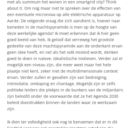
met als summum het wonen in een smartgrid city? Think
about it. Om nog maar niet te spreken over de effecten van
een eventuele micronova op alle elektrische apparatuur op
Aarde. De volgende vraag die zich aandient is, hoever naar
beneden in de machtspyramide is men op de hoogte van
deze werkelijke agenda? Ik moet erkennen dat ik hier geen
goed beeld van heb. Ik geloof dat verreweg het grootste
gedeelte van deze machtspyramide aan de onderkant ervan
geen idee heeft, en net als het volk misleid wordt, denken
goed te doen in naïeve, idealistische motieven. Verder zal er
mogelijk een niveau zijn, die meer weet maar het hele
plaatje niet kent, zeker niet de multidimensionale context
ervan. Verder zullen er gevallen zijn van bedreiging,
intimidatie, omkoping en chantage. Mogelijk zijn er zelfs
politieke leiders die plekjes in de bunkers van de miljardairs
zijn beloofd onder de voorwaarde dat ze het Agenda 2030
beleid doordrukken binnen de landen waar ze werkzaam
zijn.
Ik dien ter volledigheid ook nog te benoemen dat er in dit