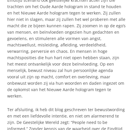
Eindtijd scenario ook geestelijke krachten actief zijn die
trachten om het Oude Aarde hologram in stand te houden
en het Nieuwe Aarde hologram tegen te werken. Zij zullen
hier niet in slagen, maar zij zullen het wel proberen met alle
macht die ze bijeen kunnen rapen. Zij zoomen in op de ego’s
van mensen, en beïnvloeden ongezien hun gedachten en
gevoelens, en stimuleren alle vormen van angst,
machtswellust, misleiding, afleiding, verdeeldheid,
verwarring, perversie en chaos. En mensen in hoge
machtsposities die hun hart niet open hebben staan, zijn
het meest ontvankelijk voor deze beïnvloeding. Op een
menselijk, bewust niveau zal hun persoonlijke agenda
vooral uit zijn op macht, comfort en overleving, maar
onbewust worden zij via hun woorden en daden ingezet om
de opkomst van het Nieuwe Aarde hologram tegen te
werken.
Ter afsluiting, ik heb dit blog geschreven ter bewustwording
en met een liefdevolle intentie, en niet om alarmerend te
zijn. De Geestelijke Wereld zegt: “People need to be
informed.” Zonder kennis van de waarheid over de Eindtijd