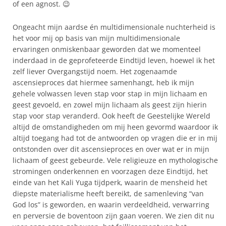
of een agnost. 😉
Ongeacht mijn aardse én multidimensionale nuchterheid is
het voor mij op basis van mijn multidimensionale
ervaringen onmiskenbaar geworden dat we momenteel
inderdaad in de geprofeteerde Eindtijd leven, hoewel ik het
zelf liever Overgangstijd noem. Het zogenaamde
ascensieproces dat hiermee samenhangt, heb ik mijn
gehele volwassen leven stap voor stap in mijn lichaam en
geest gevoeld, en zowel mijn lichaam als geest zijn hierin
stap voor stap veranderd. Ook heeft de Geestelijke Wereld
altijd de omstandigheden om mij heen gevormd waardoor ik
altijd toegang had tot de antwoorden op vragen die er in mij
ontstonden over dit ascensieproces en over wat er in mijn
lichaam of geest gebeurde. Vele religieuze en mythologische
stromingen onderkennen en voorzagen deze Eindtijd, het
einde van het Kali Yuga tijdperk, waarin de mensheid het
diepste materialisme heeft bereikt, de samenleving “van
God los” is geworden, en waarin verdeeldheid, verwarring
en perversie de boventoon zijn gaan voeren. We zien dit nu