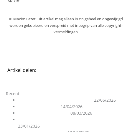
Maxim
© Maxim Lazet. Dit artikel mag alleen in z’n geheel en ongewijzigd
worden gekopieerd en verspreid met inbegrip van alle copyright-
vermeldingen.
Artikel delen:
Recent:
Summer Solstice & Splitting of Worlds
22/06/2026
Your I AM is your BFF
14/04/2026
Ascensieproces en Oorlog
08/03/2026
Over de Zuiverheid van de Geascendeerde Meesters
23/01/2026