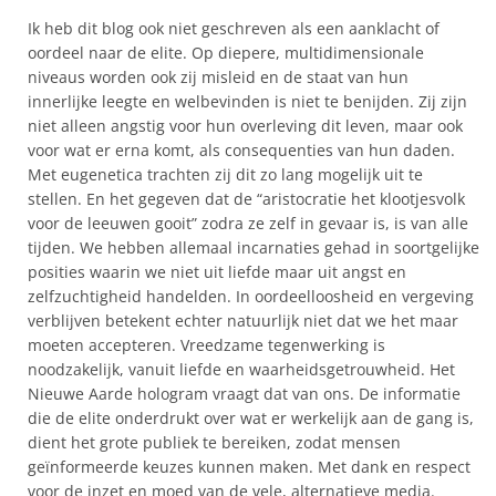
Ik heb dit blog ook niet geschreven als een aanklacht of
oordeel naar de elite. Op diepere, multidimensionale
niveaus worden ook zij misleid en de staat van hun
innerlijke leegte en welbevinden is niet te benijden. Zij zijn
niet alleen angstig voor hun overleving dit leven, maar ook
voor wat er erna komt, als consequenties van hun daden.
Met eugenetica trachten zij dit zo lang mogelijk uit te
stellen. En het gegeven dat de “aristocratie het klootjesvolk
voor de leeuwen gooit” zodra ze zelf in gevaar is, is van alle
tijden. We hebben allemaal incarnaties gehad in soortgelijke
posities waarin we niet uit liefde maar uit angst en
zelfzuchtigheid handelden. In oordeelloosheid en vergeving
verblijven betekent echter natuurlijk niet dat we het maar
moeten accepteren. Vreedzame tegenwerking is
noodzakelijk, vanuit liefde en waarheidsgetrouwheid. Het
Nieuwe Aarde hologram vraagt dat van ons. De informatie
die de elite onderdrukt over wat er werkelijk aan de gang is,
dient het grote publiek te bereiken, zodat mensen
geïnformeerde keuzes kunnen maken. Met dank en respect
voor de inzet en moed van de vele, alternatieve media.