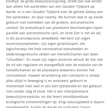
Eindtijd, de grote bewustzijnssprong, strekt dan ook verder
dan alleen het aanbreken van een Gouden Tijdperk op
Aarde, er is een Gouden Tijdperk voor de gehele Galaxy aan
het aanbreken, en daar voorbij. We kunnen wat er op Aarde
gebeurt niet lostrekken van de grotere, astronomische
context. De evolutiecycli van planetaire beschavingen lopen
parallel aan astronomische cycli, en onze Zon is net als wij
in dit ascensieproces verwikkeld. Het kent zijn eigen
ascensiesymptomen, zijn eigen groeistuipen, die
logischerwijs het hele zonnestelsel beïnvloeden en
elektromagnetische velden van hemellichamen kan doen
“schudden”. En naast zijn eigen ascensie vervult de Zon ook
de rol van regulator en doorgeefluik voor de evolutie van de
hemellichamen en de planetaire bewoners binnen het
zonnestelsel. Hoewel verandering een constante is omdat
alles altijd in beweging is en evolueert, gebeurt er
momenteel heel veel in een kort tijdsbestek en dat gebeurt
niet zonder slag of stoot. Het is een interplanetaire
bewustzijnsrevolutie, en dat levert onontkoombaar
ecologische schommelingen op. Enig natuurgeweld is daarin
onontkomelijk, buiten de Aarde als turbulent “space