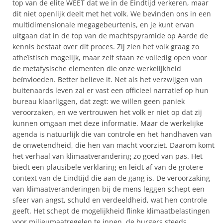
top van de elite WEET dat we in de Eindtijd verkeren, maar
dit niet openlijk deelt met het volk. We bevinden ons in een
multidimensionale megagebeurtenis, en je kunt ervan
uitgaan dat in de top van de machtspyramide op Aarde de
kennis bestaat over dit proces. Zij zien het volk graag zo
atheïstisch mogelijk, maar zelf staan ze volledig open voor
de metafysische elementen die onze werkelijkheid
beïnvloeden. Better believe it. Net als het verzwijgen van
buitenaards leven zal er vast een officieel narratief op hun
bureau klaarliggen, dat zegt: we willen geen paniek
veroorzaken, en we vertrouwen het volk er niet op dat zij
kunnen omgaan met deze informatie. Maar de werkelijke
agenda is natuurlijk die van controle en het handhaven van
de onwetendheid, die hen van macht voorziet. Daarom komt
het verhaal van klimaatverandering zo goed van pas. Het
biedt een plausibele verklaring en leidt af van de grotere
context van de Eindtijd die aan de gang is. De veroorzaking
van klimaatveranderingen bij de mens leggen schept een
sfeer van angst, schuld en verdeeldheid, wat hen controle
geeft. Het schept de mogelijkheid flinke klimaatbelastingen
voor milieumaatregelen te innen, de burgers steeds