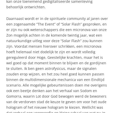
kan onze toenemend gedigitaliseerde samenleving
behoorlijk ontwrichten.
Daarnaast wordt er in de spirituele community al jaren over
een zogenaamde “The Event” of “Solar Flash” gesproken, en
er zijn nu ook wetenschappers die een micronova van onze
Zon mogelijk achten in de komende twintig jaar, wat een
natuurkundige uitleg voor deze “Solar Flash” zou kunnen
zijn. Voordat mensen hierover schrikken, een micronova
hoeft helemaal niet dodelijk te zijn en wordt volledig
gereguleerd door Hoge, Geestelijke krachten, maar het is
wel goed op dat moment binnen te blijven en de gordijnen
te sluiten. Ik ben geen astrofysicus, maar de signalen
zouden erop wijzen, en het zou heel goed kunnen passen
binnen de multidimensionale mechanica van een Eindtijd
scenario. Alle mogelijke gebeurtenissen doen me overigens
ook een beetje denken aan het verhaal van Sodom en
Gomorra, waarin Lot door God bewogen werd de bewoners
van de verdorven stad de keuze te geven om voor het oude
hologram of het nieuwe hologram te kiezen. Wellicht was
dat verhaal een voorproefje op kleine schaal van wat nu in