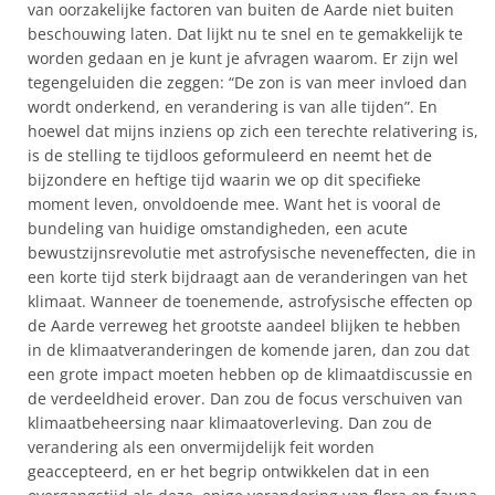
van oorzakelijke factoren van buiten de Aarde niet buiten
beschouwing laten. Dat lijkt nu te snel en te gemakkelijk te
worden gedaan en je kunt je afvragen waarom. Er zijn wel
tegengeluiden die zeggen: “De zon is van meer invloed dan
wordt onderkend, en verandering is van alle tijden”. En
hoewel dat mijns inziens op zich een terechte relativering is,
is de stelling te tijdloos geformuleerd en neemt het de
bijzondere en heftige tijd waarin we op dit specifieke
moment leven, onvoldoende mee. Want het is vooral de
bundeling van huidige omstandigheden, een acute
bewustzijnsrevolutie met astrofysische neveneffecten, die in
een korte tijd sterk bijdraagt aan de veranderingen van het
klimaat. Wanneer de toenemende, astrofysische effecten op
de Aarde verreweg het grootste aandeel blijken te hebben
in de klimaatveranderingen de komende jaren, dan zou dat
een grote impact moeten hebben op de klimaatdiscussie en
de verdeeldheid erover. Dan zou de focus verschuiven van
klimaatbeheersing naar klimaatoverleving. Dan zou de
verandering als een onvermijdelijk feit worden
geaccepteerd, en er het begrip ontwikkelen dat in een