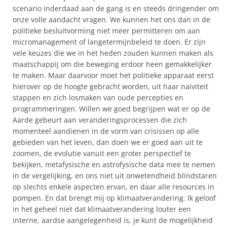
scenario inderdaad aan de gang is en steeds dringender om
onze volle aandacht vragen. We kunnen het ons dan in de
politieke besluitvorming niet meer permitteren om aan
micromanagement of langetermijnbeleid te doen. Er zijn
vele keuzes die we in het heden zouden kunnen maken als
maatschappij om die beweging erdoor heen gemakkelijker
te maken. Maar daarvoor moet het politieke apparaat eerst
hierover op de hoogte gebracht worden, uit haar naïviteit
stappen en zich losmaken van oude percepties en
programmeringen. Willen we goed begrijpen wat er op de
Aarde gebeurt aan veranderingsprocessen die zich
momenteel aandienen in de vorm van crisissen op alle
gebieden van het leven, dan doen we er goed aan uit te
zoomen, de evolutie vanuit een groter perspectief te
bekijken, metafysische en astrofysische data mee te nemen
in de vergelijking, en ons niet uit onwetendheid blindstaren
op slechts enkele aspecten ervan, en daar alle resources in
pompen. En dat brengt mij op klimaatverandering. Ik geloof
in het geheel niet dat klimaatverandering louter een
interne, aardse aangelegenheid is, je kunt de mogelijkheid