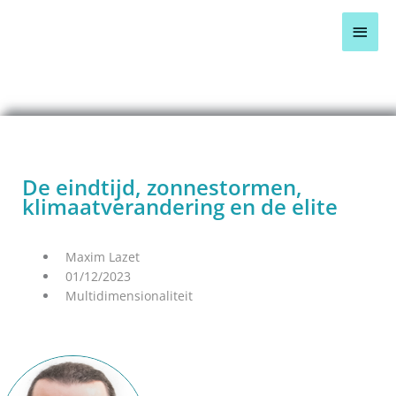
Ga
Hoo
naar
de
inhoud
BLOG OVERZICHT >
De eindtijd, zonnestormen,
klimaatverandering en de elite
Maxim Lazet
01/12/2023
Multidimensionaliteit