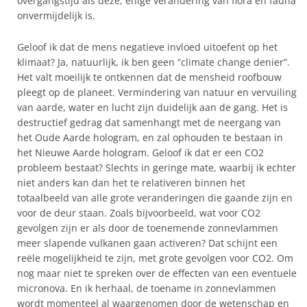
overgangstijd als deze, enige verandering van flora en fauna
onvermijdelijk is.
Geloof ik dat de mens negatieve invloed uitoefent op het
klimaat? Ja, natuurlijk, ik ben geen “climate change denier”.
Het valt moeilijk te ontkennen dat de mensheid roofbouw
pleegt op de planeet. Vermindering van natuur en vervuiling
van aarde, water en lucht zijn duidelijk aan de gang. Het is
destructief gedrag dat samenhangt met de neergang van
het Oude Aarde hologram, en zal ophouden te bestaan in
het Nieuwe Aarde hologram. Geloof ik dat er een CO2
probleem bestaat? Slechts in geringe mate, waarbij ik echter
niet anders kan dan het te relativeren binnen het
totaalbeeld van alle grote veranderingen die gaande zijn en
voor de deur staan. Zoals bijvoorbeeld, wat voor CO2
gevolgen zijn er als door de toenemende zonnevlammen
meer slapende vulkanen gaan activeren? Dat schijnt een
reële mogelijkheid te zijn, met grote gevolgen voor CO2. Om
nog maar niet te spreken over de effecten van een eventuele
micronova. En ik herhaal, de toename in zonnevlammen
wordt momenteel al waargenomen door de wetenschap en