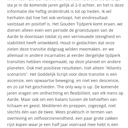
sta je in de komende jaren gelijk al 2-0 achter, en het is deze
informatie die heftig onderdrukt is tot op heden. Ik wil
herhalen dat hoe het ook verloopt, het eindresultaat
vaststaat en positief is. Het Gouden Tijdperk komt eraan, we
dienen alleen even een periode de groeistuipen van de
Aarde te doorstaan totdat zij een vernieuwde stevigheid en
stabiliteit heeft ontwikkeld. Houd in gedachten dat onze
zielen deze transitie dolgraag wilden meemaken, en we
allemaal in andere incarnaties al eerder dergelijke tijdperk
transities hebben meegemaakt, op deze planeet en andere
planeten. Ook met positieve resultaten, niet alleen “Atlantis
scenario’s”. Het Goddelijk Script voor deze transitie is een
ascensie, een opwaartse beweging, en niet een descensie,
en zo zal het geschieden. The only way is up. De komende
jaren vragen om onthechting en flexibiliteit, van elk mens op
Aarde. Maar ook om een balans tussen de behoeften van
lichaam en geest. Mediteren én preppen, zogezegd, niet
slechts één van de twee. Wees praktisch in termen van
overleving en zelfvoorzienendheid, een paar grote zakken
rijst kopen waar je een half jaar voorraad mee hebt is een