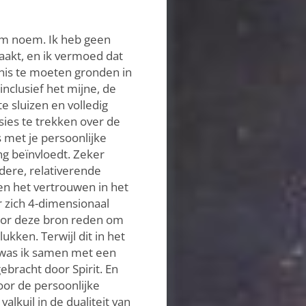
naam noem. Ik heb geen
aakt, en ik vermoed dat
nis te moeten gronden in
inclusief het mijne, de
 sluizen en volledig
usies te trekken over de
s met je persoonlijke
ng beïnvloedt. Zeker
ndere, relativerende
en het vertrouwen in het
r zich 4-dimensionaal
 voor deze bron reden om
ken. Terwijl dit in het
 was ik samen met een
ebracht door Spirit. En
oor de persoonlijke
alkuil in de dualiteit van