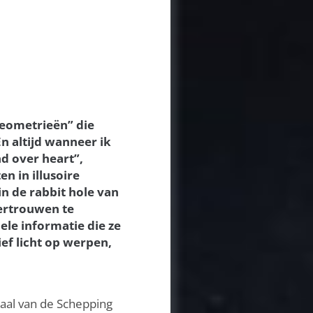
 geometrieën” die
n altijd wanneer ik
d over heart”,
n in illusoire
in de rabbit hole van
ertrouwen te
uele informatie die ze
ef licht op werpen,
haal van de Schepping