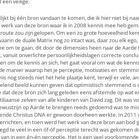
 een veilige.
lijkt bij één bron vandaan te komen, die ik hier niet bij 
et werk van deze bron waar ik in 2008 kennis mee heb gem
route zou zijn gelopen. Om een zo grote hoeveelheid ken
arin de duale Matrix nog zo intact was, daar zou elk ego, 
om te gaan, dit door de dimensies heen naar de Aarde te
k, vanuit onverlichte persoonlijkheidslagen correcte concl
een om de kennis an sich, het gaat vooral om wat de kenni
 de manier waarop het je perceptie, motivaties en stemmi
 nog steeds niet het hele plaatje kent, terwijl er vele, a
pelend beeld kunnen geven dat optimistisch stemmend is 
me dat deze bron zich lang geleden eens afstemde op wat e
tiliaanse zelven van alle kinderen van David zag. Dit was
wustzijn op Aarde te brengen reeds gedoemd was te misluk
kelende Christus DNA er gewoon doorheen werkte. In 2011
verrichten, en toen werd het werk van deze bron aan bod g
egd te veel in een óf-óf perceptie terecht was gekomen d
 van in een én-én perceptie. Het is een veel voorkomende v