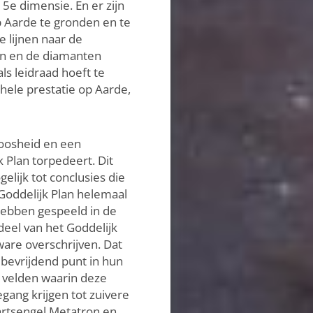
5e dimensie. En er zijn
 Aarde te gronden en te
e lijnen naar de
en en de diamanten
ls leidraad hoeft te
 hele prestatie op Aarde,
loosheid en een
 Plan torpedeert. Dit
lijk tot conclusies die
 Goddelijk Plan helemaal
 hebben gespeeld in de
eel van het Goddelijk
ware overschrijven. Dat
 bevrijdend punt in hun
e velden waarin deze
egang krijgen tot zuivere
Aartsengel Metatron en