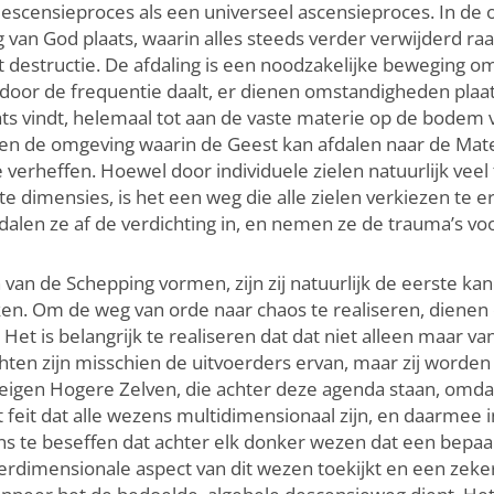
censieproces als een universeel ascensieproces. In de os
 van God plaats, waarin alles steeds verder verwijderd ra
estructie. De afdaling is een noodzakelijke beweging om
door de frequentie daalt, er dienen omstandigheden plaa
ats vindt, helemaal tot aan de vaste materie op de bodem
 en de omgeving waarin de Geest kan afdalen naar de Mate
e verheffen. Hoewel door individuele zielen natuurlijk ve
 dimensies, is het een weg die alle zielen verkiezen te er
dalen ze af de verdichting in, en nemen ze de trauma’s voor
an de Schepping vormen, zijn zij natuurlijk de eerste ka
ken. Om de weg van orde naar chaos te realiseren, diene
t is belangrijk te realiseren dat dat niet alleen maar va
ten zijn misschien de uitvoerders ervan, maar zij worden
eigen Hogere Zelven, die achter deze agenda staan, omdat
eit dat alle wezens multidimensionaal zijn, en daarmee i
ns te beseffen dat achter elk donker wezen dat een bepaal
erdimensionale aspect van dit wezen toekijkt en een zeke