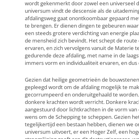
wordt gekenmerkt door zowel een universeel des
universum vindt de descensie als de uitademing
afdalingsweg gaat onontkoombaar gepaard met d
te brengen. Er dienen dingen te gebeuren waar
een steeds grotere verdichting van energie pla
de mensheid zich bevindt. Het schept de route
ervaren, en zich vervolgens vanuit de Materie t
gedurende deze afdaling, met name in de laagste
immers vorm en individualiteit ervaren, en dus 
Gezien dat heilige geometrieën de bouwstenen v
gepleegd wordt om de afdaling mogelijk te ma
gecorrumpeerd en onderuitgehaald te worden. He
donkere krachten wordt verricht. Donkere krach
aangestuurd door lichtkrachten in de vorm van 
wens om de Schepping te scheppen. Gezien het f
tegelijkertijd een bestaan hebben, dienen we o
universum uitvoert, er een Hoger Zelf, een hog