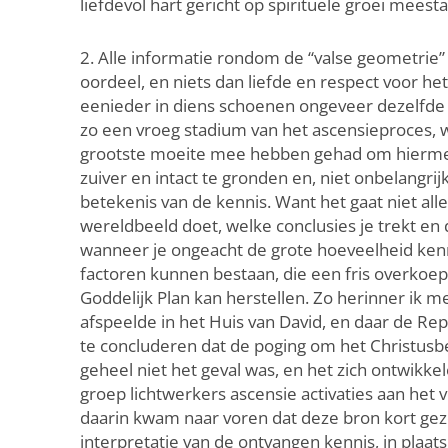
liefdevol hart gericht op spirituele groei meestal
2. Alle informatie rondom de “valse geometrie” 
oordeel, en niets dan liefde en respect voor h
eenieder in diens schoenen ongeveer dezelfde 
zo een vroeg stadium van het ascensieproces, wa
grootste moeite mee hebben gehad om hiermee 
zuiver en intact te gronden en, niet onbelangrij
betekenis van de kennis. Want het gaat niet all
wereldbeeld doet, welke conclusies je trekt en
wanneer je ongeacht de grote hoeveelheid kennis
factoren kunnen bestaan, die een fris overkoe
Goddelijk Plan kan herstellen. Zo herinner ik 
afspeelde in het Huis van David, en daar de Rep
te concluderen dat de poging om het Christusbe
geheel niet het geval was, en het zich ontwik
groep lichtwerkers ascensie activaties aan het 
daarin kwam naar voren dat deze bron kort gez
interpretatie van de ontvangen kennis, in plaats