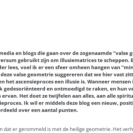
ial media en blogs die gaan over de zogenaamde “valse
ersum gebruikt zijn om illusiematrices te scheppen. E
er lees, voel ik er een sfeer omheen hangen van “min
eze valse geometrie suggereren dat we hier vast zitte
en het ascensieproces een illusie is. Wanneer mensen 
ak gedesoriënteerd en ontmoedigd te raken, en hun v
 ervan. Het doet ze twijfelen aan alles, aan alle spirit
proces. Ik wil er middels deze blog een nieuw, positi
erdeeld over een aantal punten.
ijn dat er gerommeld is met de heilige geometrie. Het ver