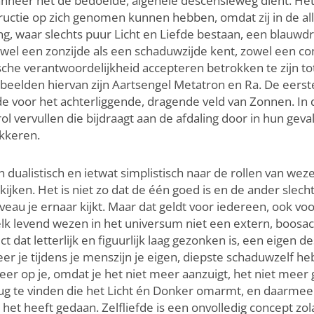
anneer het de bedoelde, algehele descensieweg dient. Het 
ructie op zich genomen kunnen hebben, omdat zij in de a
ng, waar slechts puur Licht en Liefde bestaan, een blauwd
el een zonzijde als een schaduwzijde kent, zowel een con
ische verantwoordelijkheid accepteren betrokken te zijn t
rbeelden hiervan zijn Aartsengel Metatron en Ra. De eerst
 voor het achterliggende, dragende veld van Zonnen. In de
l vervullen die bijdraagt aan de afdaling door in hun geva
okkeren.
 dualistisch en ietwat simplistisch naar de rollen van wez
en. Het is niet zo dat de één goed is en de ander slecht. 
eau je ernaar kijkt. Maar dat geldt voor iedereen, ook voo
n elk levend wezen in het universum niet een extern, boosa
dat letterlijk en figuurlijk laag gezonken is, een eigen des
 je tijdens je menszijn je eigen, diepste schaduwzelf he
eer op je, omdat je het niet meer aanzuigt, het niet meer
lf terug te vinden die het Licht én Donker omarmt, en daarm
 heeft gedaan. Zelfliefde is een onvolledig concept zolang