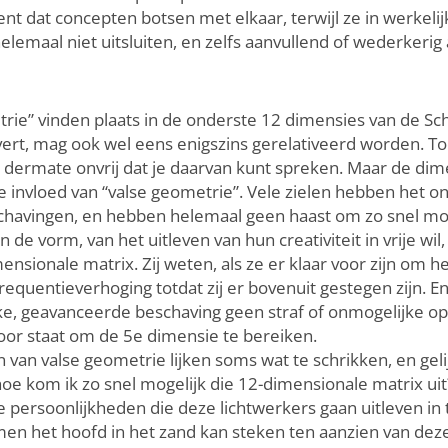
nt dat concepten botsen met elkaar, terwijl ze in werkelij
lemaal niet uitsluiten, en zelfs aanvullend of wederkerig 
etrie” vinden plaats in de onderste 12 dimensies van de S
evert, mag ook wel eens enigszins gerelativeerd worden. 
dermate onvrij dat je daarvan kunt spreken. Maar de dime
 invloed van “valse geometrie”. Vele zielen hebben het on
chavingen, en hebben helemaal geen haast om zo snel mog
n de vorm, van het uitleven van hun creativiteit in vrije wi
ensionale matrix. Zij weten, als ze er klaar voor zijn om he
requentieverhoging totdat zij er bovenuit gestegen zijn. En
jke, geavanceerde beschaving geen straf of onmogelijke op
or staat om de 5e dimensie te bereiken.
van valse geometrie lijken soms wat te schrikken, en geli
 hoe kom ik zo snel mogelijk die 12-dimensionale matrix uit
de persoonlijkheden die deze lichtwerkers gaan uitleven i
men het hoofd in het zand kan steken ten aanzien van de