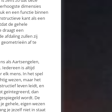
is zelfs zo dat deze
llerhoogste dimensies
ruk en een functie binnen
structieve kant als een
otdat de gehele
e draagt een
 afdaling zullen zij
l geometrieën af te
ens als Aartsengelen,
Iedereen is altijd
r elk mens. In het spel
chtig wezen, maar het
tructief leven leidt, en
bt geïntegreerd, dan
 gespiegeld wordt. De
ee je gehele, eigen wezen
 je jezelf niet in staat