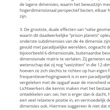
de lagere dimensies, waarin het bewustzijn mee
hogerdimensionaal perspectief bezien, elkaar he
zijn.
3. De grootste, duale effecten van “valse geom
waarin dit daadwerkelijke “prison planets” opl
onderste subdimensies van de 4e dimensie zijn 
gevuld met paradijselijke werelden, ongeacht de
bijvoorbeeld 6-dimensionale, buitenaardse bes
dimensionale matrix te verlaten. Zij genieten va
wetenschap dat zij nog “vastzitten” in die 12-dim
hoeven ze zich slechts te richten op hun eigen f
frequentieverhogingswerk is in een paradijseli
vergeleken met de opgaaf waar de mensheid vo
Lichtwerkers die kennis maken met het bestaan 
ontwikkelen van: oei, het is erger dan ik dacht,
een veel relaxtere positie in, en vermoedelijk 
dimensies ook. Hiermee suggereer ik niet dat 