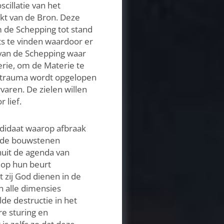
cillatie van het
akt van de Bron. Deze
 de Schepping tot stand
ts te vinden waardoor er
 van de Schepping waar
rie, om de Materie te
el trauma wordt opgelopen
varen. De zielen willen
 lief.
ndidaat waarop afbraak
n de bouwstenen
nuit de agenda van
 op hun beurt
 zij God dienen in de
n alle dimensies
de destructie in het
re sturing en