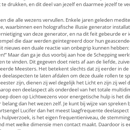
 te drukken, en dit deel van jezelf en daarmee jezelf te v
n die alle wezens vervullen. Enkele jaren geleden medite
 waarbinnen een holografische illusie generator installati
ietiging van deze generator, en na dit feit gebeurde er i
e tempel die daar werden geïntegreerd door hun geascende
 nieuws een duale reactie van onbegrip kunnen hebben: “Z
!” Maar dan ga je dus voorbij aan hoe de Schepping werkt,
en te vinden. Dit gegeven doet niets af aan de liefde, zuive
erde Meesters. Het betekent slechts dat zij eerder in de
eelaspecten te laten afdalen om deze duale rollen te sp
er zijn, dienen zij wel degelijk het Licht en zijn zij wel 
waarop een deelaspect als onderdeel van het totale multidi
 doen op Lichtwezens voor energetische hulp is het di
belang dan het wezen zelf. Je kunt bij wijze van spreken
tsengel Lucifer dan het meest laagfrequente deelaspect 
en hulpverzoek, is het eigen frequentieniveau, de stemmi
end met welke dimensie men contact maakt. Daardoor is e