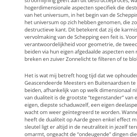
stroomlijning geeft aan dit destructieproces, w
hogerdimensionale aspecten specifiek die dest
van het universum, in het begin van de Scheppi
het universum op zich hebben genomen, die zow
destructieve kant. Dit betekent dat zij de karm
vervolmaking van de Schepping een feit is. Voo
verantwoordelijkheid voor geometrie, de tweede
beiden via hun eigen afgedaalde aspecten een ro
breken en zuiver Zonnelicht te filteren of te bl
Het is wat mij betreft hoog tijd dat we ophouden
Geascendeerde Meesters en Buitenaardsen te kijk
beiden, afhankelijk van op welk dimensionaal niv
van dualiteit is de grootste “tegenstander” va
eigen, diepste schaduwzelf, een eigen deelaspect 
wacht om weer geïntegreerd te worden. Wanneer
heeft de dualiteit op Aarde geen enkel effect m
sleutel ligt er altijd in de neutraliteit in jeze
omarmt, ongeacht de “ondeugende” dingen die het