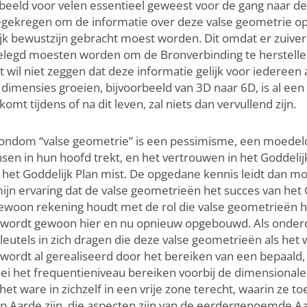
beeld voor velen essentieel geweest voor de gang naar de 
egekregen om de informatie over deze valse geometrie op
ijk bewustzijn gebracht moest worden. Dit omdat er zuiver
gelegd moesten worden om de Bronverbinding te herstell
wil niet zeggen dat deze informatie gelijk voor iedereen a
 dimensies groeien, bijvoorbeeld van 3D naar 6D, is al een
omt tijdens of na dit leven, zal niets dan vervullend zijn.
n rondom “valse geometrie” is een pessimisme, een moede
sen in hun hoofd trekt, en het vertrouwen in het Goddelijk
het Goddelijk Plan mist. De opgedane kennis leidt dan moge
 mijn ervaring dat de valse geometrieën het succes van het
n gewoon rekening houdt met de rol die valse geometrieën
e wordt gewoon hier en nu opnieuw opgebouwd. Als onderd
sleutels in zich dragen die deze valse geometrieën als het 
wordt al gerealiseerd door het bereiken van een bepaald,
roei het frequentieniveau bereiken voorbij de dimensional
t ware in zichzelf in een vrije zone terecht, waarin ze to
s op Aarde zijn, die aspecten zijn van de eerdergenoemde 