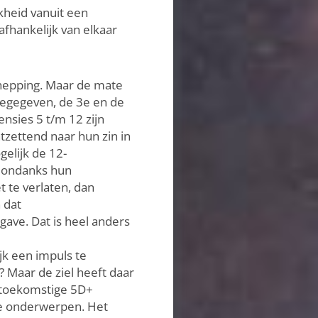
kheid vanuit een
afhankelijk van elkaar
chepping. Maar de mate
Toegegeven, de 3e en de
nsies 5 t/m 12 zijn
tzettend naar hun zin in
elijk de 12-
l, ondanks hun
t te verlaten, dan
 dat
gave. Dat is heel anders
jk een impuls te
? Maar de ziel heeft daar
n toekomstige 5D+
ze onderwerpen. Het