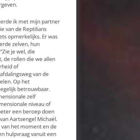
ergeven.
erde ik met mijn partner
e van de Reptilians
ets opmerkelijks. Er was
erde zelven, hun
ie je wel, die
 de rollen die we allen
rheid of
 afdalingsweg van de
elen. Op het
degelijk betrouwbaar.
mensionale zelf
mensionale niveau of
 beter een beroep doen
van Aartsengel Michaël.
ng van het moment en de
en hulpvraag vanuit een