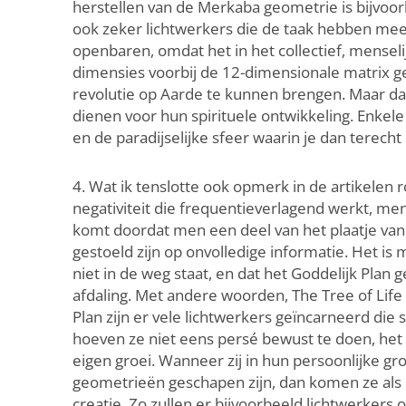
herstellen van de Merkaba geometrie is bijvoor
ook zeker lichtwerkers die de taak hebben me
openbaren, omdat het in het collectief, mensel
dimensies voorbij de 12-dimensionale matrix 
revolutie op Aarde te kunnen brengen. Maar dat 
dienen voor hun spirituele ontwikkeling. Enkele
en de paradijselijke sfeer waarin je dan terecht k
4. Wat ik tenslotte ook opmerk in de artikele
negativiteit die frequentieverlagend werkt, men
komt doordat men een deel van het plaatje van 
gestoeld zijn op onvolledige informatie. Het is
niet in de weg staat, en dat het Goddelijk Pla
afdaling. Met andere woorden, The Tree of Lif
Plan zijn er vele lichtwerkers geïncarneerd die 
hoeven ze niet eens persé bewust te doen, het 
eigen groei. Wanneer zij in hun persoonlijke g
geometrieën geschapen zijn, dan komen ze als he
creatie. Zo zullen er bijvoorbeeld lichtwerker