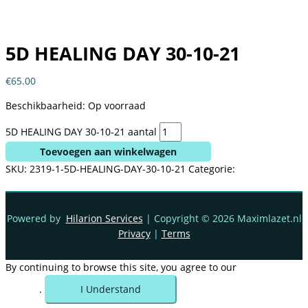
5D HEALING DAY 30-10-21
€
65.00
Beschikbaarheid:
Op voorraad
5D HEALING DAY 30-10-21 aantal
Toevoegen aan winkelwagen
SKU:
2319-1-5D-HEALING-DAY-30-10-21
Categorie:
workshop
Powered by
Hilarion Services
| Copyright © 2026
Maximlazet.nl
Privacy
|
Terms
By continuing to browse this site, you agree to our
use of
cookies
.
I Understand